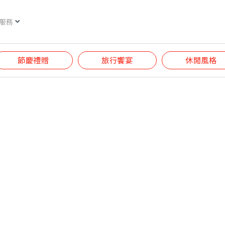
服務
節慶禮贈
旅行饗宴
休閒風格