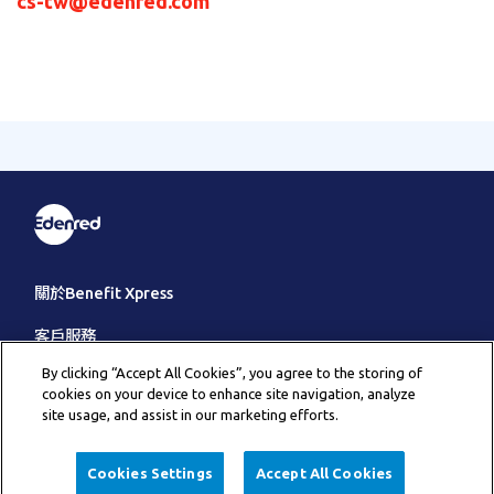
cs-tw@edenred.com
關於Benefit Xpress
客戶服務
By clicking “Accept All Cookies”, you agree to the storing of
其它
cookies on your device to enhance site navigation, analyze
site usage, and assist in our marketing efforts.
福利即享券採購下單諮詢專線:
客戶服務
bxp@edenred.com
Cookies Settings
Accept All Cookies
/
02-87860628分機842
業務部
即享券使用問題:
智能(文字)客服