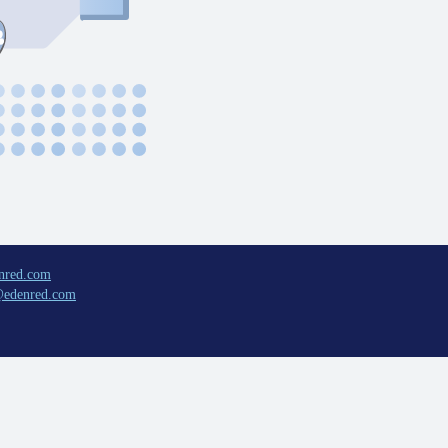
nred.com
@edenred.com