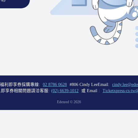
福利即享券採購專線:
02 8786 0628
#806 Cindy Lee
Email:
cindy.lee@ede
即享券相關問題請洽客服:
(02) 6639-1012
或 Email :
Ticketxpress-cs-tw
Edenred ©
2026