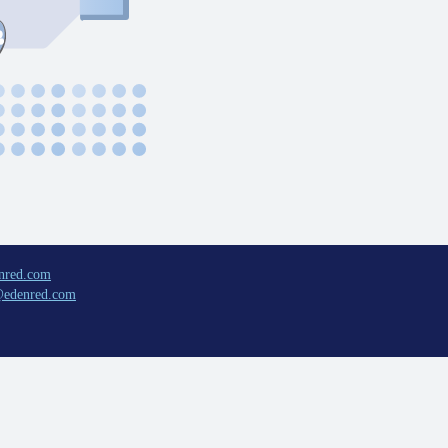
nred.com
@edenred.com