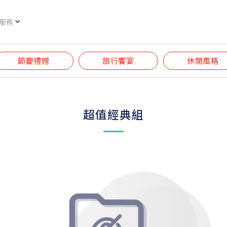
服務
節慶禮贈
旅行饗宴
休閒風格
超值經典組