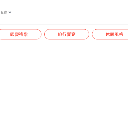
服務
節慶禮贈
旅行饗宴
休閒風格