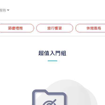
服務
節慶禮贈
旅行饗宴
休閒風格
超值入門組